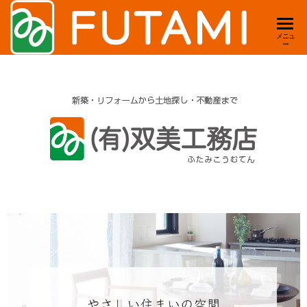
双美
新
メニュ
ー
築・
工務
リフ
店
ォー
ム・
｜新
店舗
築・
デザ
イ
リ
ン・
フ
賃
ォー
貸・
土
ム・
地
店舗
住ま
いの
｜大
事は
分県
全て
お任
日田