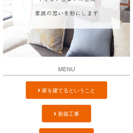
せく
市
ださ
い！
MENU
家を建てるということ
新築工事