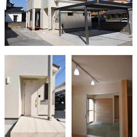
せく
市
ださ
い！