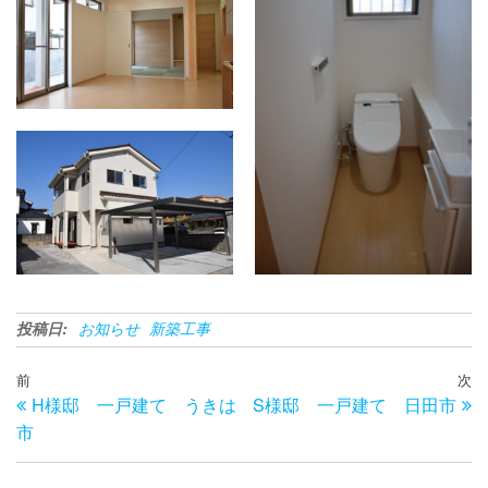
投稿日:
お知らせ
新築工事
前
次
過去の投稿
投稿ナビゲーション
H様邸 一戸建て うきは
S様邸 一戸建て 日田市
市