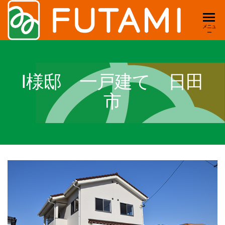
双美
新
メニュ
ー
築・
工務
リフ
店
ォー
ム・
I様邸 一戸建て 日田
｜新
店舗
築・
市
デザ
イ
リ
ン・
フ
賃
ォー
貸・
土
ム・
地
店舗
住ま
いの
｜大
事は
分県
全て
お任
日田