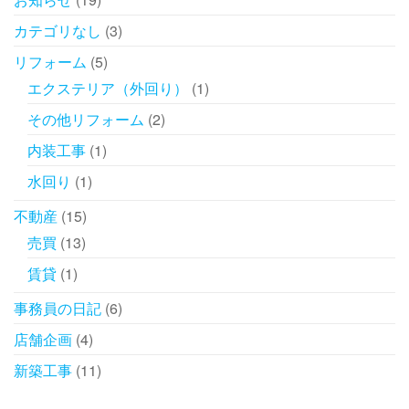
せく
市
ださ
カテゴリなし
(3)
い！
リフォーム
(5)
エクステリア（外回り）
(1)
その他リフォーム
(2)
内装工事
(1)
水回り
(1)
不動産
(15)
売買
(13)
賃貸
(1)
事務員の日記
(6)
店舗企画
(4)
新築工事
(11)