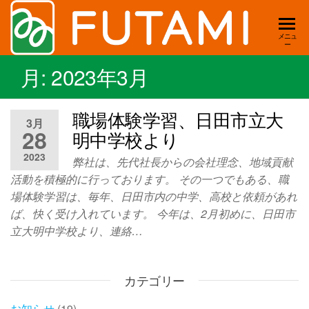
双美
新
メニュ
ー
築・
工務
リフ
月:
2023年3月
店
ォー
ム・
｜新
職場体験学習、日田市立大
店舗
3月
築・
デザ
28
明中学校より
イ
リ
2023
ン・
弊社は、先代社長からの会社理念、地域貢献
フ
賃
活動を積極的に行っております。 その一つでもある、職
ォー
貸・
場体験学習は、毎年、日田市内の中学、高校と依頼があれ
土
ム・
ば、快く受け入れています。 今年は、2月初めに、日田市
地
立大明中学校より、連絡…
店舗
住ま
いの
｜大
事は
分県
カテゴリー
全て
お任
日田
お知らせ
(19)