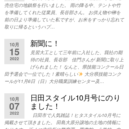
売住宅の地鎮祭を行いました。 雨の降る中、テントや竹
を準備してくれた従業員、長谷部さん。 お供え物や榊を
前の日より準備していた私ですが、お米をすっかり忘れて
取りに帰るというハプ…
新聞に！
10月
15
見習大工として三年前に入社した、我社の期
2022
待の社員、長谷部 佳門さんが 新聞に取り上
げられました！ なんと、県技能コンクール日
田予選会で一位でした！素晴らしい
大分県技能コンク
ールが11月6日（日）大分職業訓練センター及…
日田スタイル10月号にのり
10月
07
ました！
2022
日田市で人気雑誌！ヒタスタイル10月号に
掲載させて頂きました。 田島大原分譲地の土地の情報に