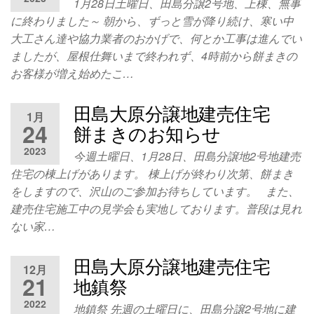
1月28日土曜日、田島分譲2号地、上棟、無事
せく
市
ださ
に終わりました～ 朝から、ずっと雪が降り続け、寒い中
い！
大工さん達や協力業者のおかげで、何とか工事は進んでい
ましたが、屋根仕舞いまで終われず、4時前から餅まきの
お客様が増え始めたこ…
田島大原分譲地建売住宅
1月
24
餅まきのお知らせ
2023
今週土曜日、1月28日、田島分譲地2号地建売
住宅の棟上げがあります。 棟上げが終わり次第、餅まき
をしますので、沢山のご参加お待ちしています。 また、
建売住宅施工中の見学会も実地しております。普段は見れ
ない家…
田島大原分譲地建売住宅
12月
21
地鎮祭
2022
地鎮祭 先週の土曜日に、田島分譲2号地に建