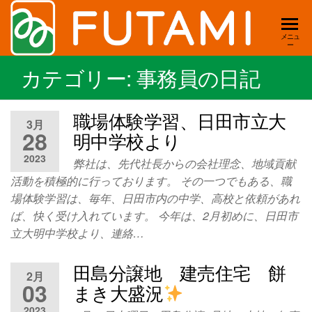
双美
新
メニュ
ー
築・
工務
リフ
カテゴリー:
事務員の日記
店
ォー
ム・
｜新
職場体験学習、日田市立大
店舗
3月
築・
デザ
28
明中学校より
イ
リ
2023
ン・
弊社は、先代社長からの会社理念、地域貢献
フ
賃
活動を積極的に行っております。 その一つでもある、職
ォー
貸・
場体験学習は、毎年、日田市内の中学、高校と依頼があれ
土
ム・
ば、快く受け入れています。 今年は、2月初めに、日田市
地
立大明中学校より、連絡…
店舗
住ま
いの
｜大
田島分譲地 建売住宅 餅
事は
2月
分県
全て
03
まき大盛況
お任
日田
2023