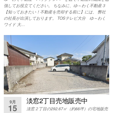
強してお役立てください。 ちなみに、ゆ～わく不動産３
【知っておきたい！不動産を売却する前に】には、 弊社
の社長が出演しております。 TOSテレビ大分 ゆ～わく
ワイド 大…
淡窓2丁目売地販売中
9月
15
淡窓２丁目の292.67㎡（約88坪）の宅地販売