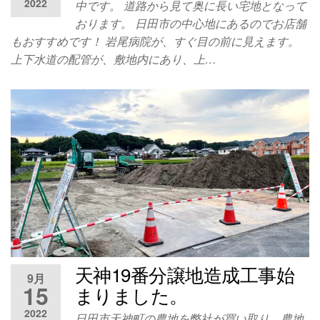
2022
中です。 道路から見て奥に長い宅地となって
おります。 日田市の中心地にあるのでお店舗
もおすすめです！ 岩尾病院が、すぐ目の前に見えます。
上下水道の配管が、敷地内にあり、上…
天神19番分譲地造成工事始
9月
15
まりました。
2022
日田市天神町の農地を弊社が買い取り、農地