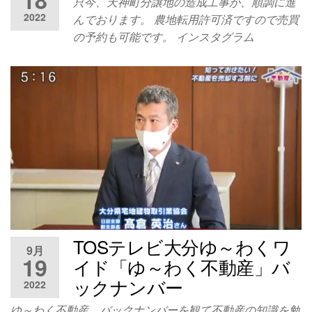
18
只今、天神町分譲地の造成工事が、順調に進
せく
市
2022
ださ
んでおります。 農地転用許可済ですので売買
い！
の予約も可能です。 インスタグラム
TOSテレビ大分ゆ～わくワ
9月
19
イド「ゆ～わく不動産」バ
ックナンバー
2022
ゆ～わく不動産 バックナンバーを観て不動産の知識を勉