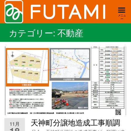
双美
新
メニュ
ー
築・
工務
リフ
カテゴリー:
不動産
店
ォー
ム・
｜新
店舗
築・
デザ
イ
リ
ン・
フ
賃
ォー
貸・
土
ム・
地
店舗
住ま
いの
｜大
事は
分県
全て
天神町分譲地造成工事順調
11月
お任
日田